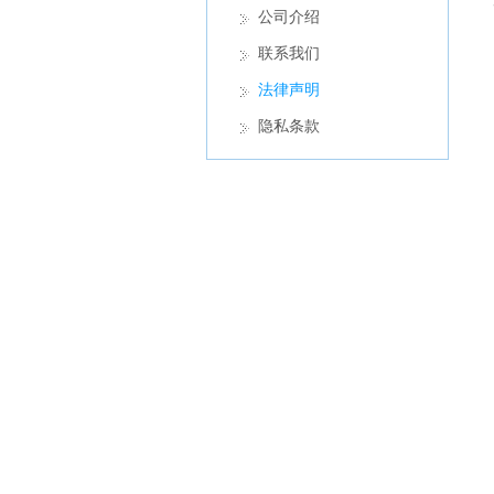
公司介绍
联系我们
法律声明
隐私条款