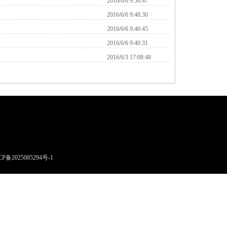
2016/6/6 9:50:47
2016/6/6 9:48:30
2016/6/6 9:40:45
2016/6/6 9:40:31
2016/6/3 17:08:48
CP备2025085294号-1