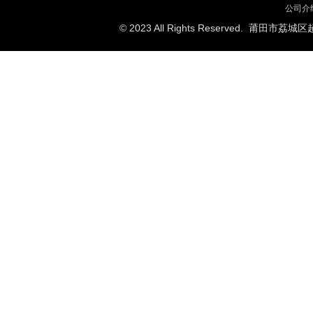
公司介
© 2023 All Rights Reserved.