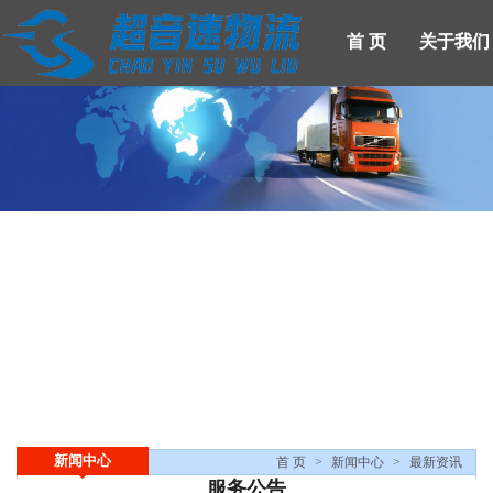
首 页
关于我们
产品展示
新闻中心
首 页
人才招聘
关于我们
联系我们
登录
注册
新闻中心
首 页
>
新闻中心
>
最新资讯
服务公告