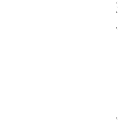
2
3
4
5
6