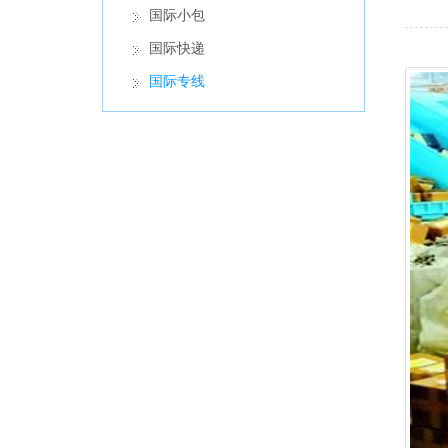
国际小包
国际快递
国际专线