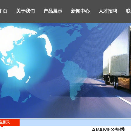
首 页
联系我们
关于我们
产品展示
新闻中心
人才招聘
联
登录
注册
品展示
ARAMEX专线